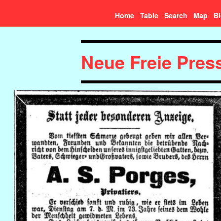
Home
Table
Search
Map
B
Neue Freie Press