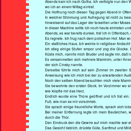
Abends kam ich nach Gotha. Ich verfolgte nun den
wo ich an einem Mittag eintraf.
Die Hoffnung noch diesen Tag gegen Abend in Offenb
In welcher Stimmung und Aufregung ist nicht zu be
hinweisend auf das Lager der Israeliten unter Moses
In dieser Machine sollte ich noch heute eintreten 
Abends, es war bereits dunkel, traf ich in Offenbach, 
Es regnete. Ich frug nach dem polischen Hof. Man w
Ein stattliches Haus. Ich weinte in religiöser Andach
Ich stieg einige Stufen empor und zog die Glocke.
Küste mich, nannte mich Bruder und sagte mir, daß i
Es versammelten sich mehrere Maminim, unter ihnen
der sich Cinsky nannte.
Derselbe führte mich auf sein Zimmer im zweiten St
Anweisung wie ich mich bei der zu erwartenden Aud
Noch den selben Abend besuchten mich viele Mamini
Sie bewohnte den ersten Stock. Im Vorzimmer wo ei
wie klopfte mir das Herz.
Endlich wurde eine Thüre geöffnet und ich trat ein.
Fuß, wie man es mir vorschrieb.
Sie sprach einige freundliche Worte, sprach sich lo
Bei meiner Entfernung legte ich mein Beutelchen, w
durch die Thür.
Den Eindruck den die Gewire auf mich machte war ei
Das Gesicht lieblich, drückte Güte, Sanftmut und Mi