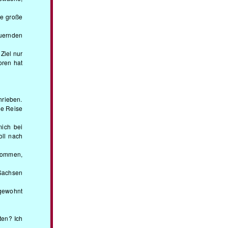
ne große
auernden
Ziel nur
oren hat
hrieben.
ie Reise
mich bei
oll nach
enommen,
Sachsen
 gewohnt
ten? Ich