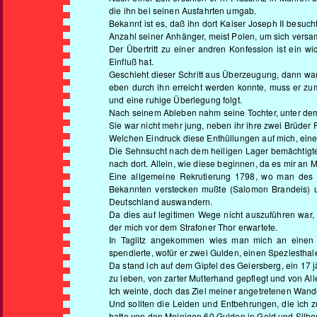
die ihn bei seinen Ausfahrten umgab.
Bekannt ist es, daß ihn dort Kaiser Joseph II besu
Anzahl seiner Anhänger, meist Polen, um sich versa
Der Übertritt zu einer andren Konfession ist ein 
Einfluß hat.
Geschieht dieser Schritt aus Überzeugung, dann war
eben durch ihn erreicht werden konnte, muss er zum
und eine ruhige Überlegung folgt.
Nach seinem Ableben nahm seine Tochter, unter de
Sie war nicht mehr jung, neben ihr ihre zwei Brüder
Welchen Eindruck diese Enthüllungen auf mich, eine
Die Sehnsucht nach dem heiligen Lager bemächtigte
nach dort. Allein, wie diese beginnen, da es mir an Mi
Eine allgemeine Rekrutierung 1798, wo man des N
Bekannten verstecken mußte (Salomon Brandeis) u
Deutschland auswandern.
Da dies auf legitimen Wege nicht auszuführen war,
der mich vor dem Strafoner Thor erwartete.
In Taglitz angekommen wies man mich an einen
spendierte, wofür er zwei Gulden, einen Speziesthale
Da stand ich auf dem Gipfel des Geiersberg, ein 17 j
zu leben, von zarter Mutterhand gepflegt und von Al
Ich weinte, doch das Ziel meiner angetretenen Wande
Und sollten die Leiden und Entbehrungen, die ich 
hatte von den Meinigen 60 Gulden in Gold und Silb