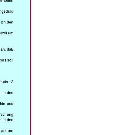
m hellen
Ungeduld
 ich den
lizei um
sah, daß
Was soll
r als 12
amen den
ahin und
brechung
h in den
n andern