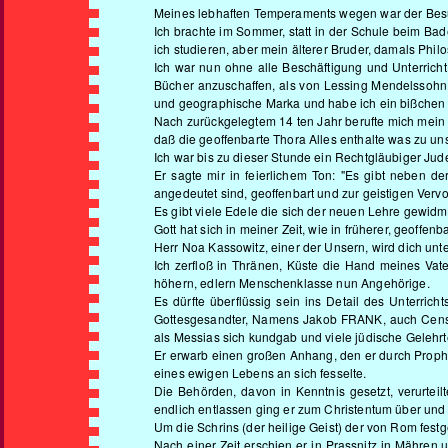
Meines lebhaften Temperaments wegen war der Besuc
Ich brachte im Sommer, statt in der Schule beim Bad
ich studieren, aber mein älterer Bruder, damals Phi
Ich war nun ohne alle Beschäftigung und Unterricht
Bücher anzuschaffen, als von Lessing Mendelssohn 
und geographische Marka und habe ich ein bißchen 
Nach zurückgelegtem 14 ten Jahr berufte mich mein g
daß die geoffenbarte Thora Alles enthalte was zu unse
Ich war bis zu dieser Stunde ein Rechtgläubiger J
Er sagte mir in feierlichem Ton: "Es gibt neben d
angedeutet sind, geoffenbart und zur geistigen Ver
Es gibt viele Edele die sich der neuen Lehre gewidmet
Gott hat sich in meiner Zeit, wie in früherer, geoffen
Herr Noa Kassowitz, einer der Unsern, wird dich unte
Ich zerfloß in Thränen, Küste die Hand meines Vat
höhern, edlern Menschenklasse nun Angehörige.
Es dürfte überflüssig sein ins Detail des Unterricht
Gottesgesandter, Namens Jakob FRANK, auch Censloc
als Messias sich kundgab und viele jüdische Gelehrt
Er erwarb einen großen Anhang, den er durch Proph
eines ewigen Lebens an sich fesselte.
Die Behörden, davon in Kenntnis gesetzt, verurteil
endlich entlassen ging er zum Christentum über und 
Um die Schrins (der heilige Geist) der von Rom festg
Nach einer Zeit erschien er in Prassnitz in Mähre