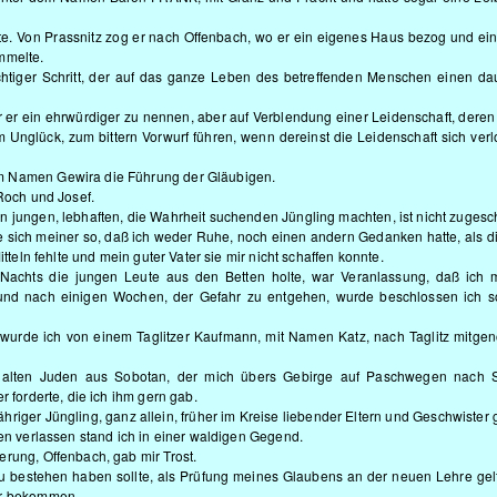
chte. Von Prassnitz zog er nach Offenbach, wo er ein eigenes Haus bezog und ei
mmelte.
wichtiger Schritt, der auf das ganze Leben des betreffenden Menschen einen d
 er ein ehrwürdiger zu nennen, aber auf Verblendung einer Leidenschaft, deren 
 Unglück, zum bittern Vorwurf führen, wenn dereinst die Leidenschaft sich verl
m Namen Gewira die Führung der Gläubigen.
 Roch und Josef.
n jungen, lebhaften, die Wahrheit suchenden Jüngling machten, ist nicht zugesc
 sich meiner so, daß ich weder Ruhe, noch einen andern Gedanken hatte, als d
tteln fehlte und mein guter Vater sie mir nicht schaffen konnte.
achts die jungen Leute aus den Betten holte, war Veranlassung, daß ich 
nd nach einigen Wochen, der Gefahr zu entgehen, wurde beschlossen ich s
 wurde ich von einem Taglitzer Kaufmann, mit Namen Katz, nach Taglitz mitg
 alten Juden aus Sobotan, der mich übers Gebirge auf Paschwegen nach 
r forderte, die ich ihm gern gab.
ähriger Jüngling, ganz allein, früher im Kreise liebender Eltern und Geschwister
len verlassen stand ich in einer waldigen Gegend.
rung, Offenbach, gab mir Trost.
zu bestehen haben sollte, als Prüfung meines Glaubens an der neuen Lehre gel
er bekommen.