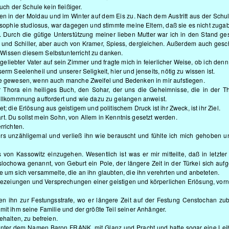
h der Schule kein fleißiger.
en in der Moldau und im Winter auf dem Eis zu. Nach dem Austritt aus der Schul
losophie studiosus, war dagegen und stimmte meine Eltern, daß sie es nicht zuga
. Durch die gütige Unterstützung meiner lieben Mutter war ich in den Stand ges
und Schiller, aber auch von Kramer, Spiess, dergleichen. Außerdem auch gesch
Wissen diesem Selbstunterricht zu danken.
eliebter Vater auf sein Zimmer und fragte mich in feierlicher Weise, ob ich denn
rm Seelenheil und unserer Seligkeit, hier und jenseits, nötig zu wissen ist.
ude gewesen, wenn auch manche Zweifel und Bedenken in mir aufstiegen.
er Thora ein heiliges Buch, den Sohar, der uns die Geheimnisse, die in der T
vollkommnung auffordert und wie dazu zu gelangen anweist.
; die Erlösung aus geistigem und politischem Druck ist ihr Zweck, ist ihr Ziel.
bart. Du sollst mein Sohn, von Allem in Kenntnis gesetzt werden.
rrichten.
ers unzähligemal und verließ ihn wie berauscht und fühlte ich mich gehoben u
s von Kassowitz einzugehen. Wesentlich ist was er mir mitteilte, daß in letzter 
howa genannt, von Geburt ein Pole, der längere Zeit in der Türkei sich aufg
e um sich versammelte, die an ihn glaubten, die ihn verehrten und anbeteten.
ezeiungen und Versprechungen einer geistigen und körperlichen Erlösung, vor
ten ihn zur Festungsstrafe, wo er längere Zeit auf der Festung Censtochan zub
mit ihm seine Familie und der größte Teil seiner Anhänger.
ehalten, zu befreien.
n unter dem Namen Baron FRANK, mit Glanz und Pracht und hatte sogar eine Le