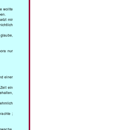
e wollte
ben.
etzt mir
ichtlich
 glaube,
hora nur
nd einer
Zeit ein
ehalten,
nehmlich
rachte ;
ibwache,