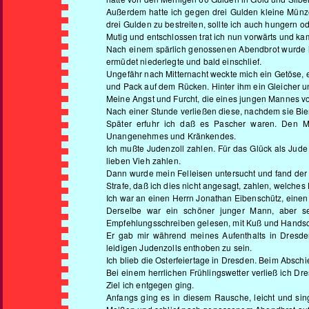
Außerdem hatte ich gegen drei Gulden kleine Münze
drei Gulden zu bestreiten, sollte ich auch hungern od
Mutig und entschlossen trat ich nun vorwärts und k
Nach einem spärlich genossenen Abendbrot wurde in 
ermüdet niederlegte und bald einschlief.
Ungefähr nach Mitternacht weckte mich ein Getöse, 
und Pack auf dem Rücken. Hinter ihm ein Gleicher und 
Meine Angst und Furcht, die eines jungen Mannes von
Nach einer Stunde verließen diese, nachdem sie Bi
Später erfuhr ich daß es Pascher waren. Den Mor
Unangenehmes und Kränkendes.
Ich mußte Judenzoll zahlen. Für das Glück als Jude
lieben Vieh zahlen.
Dann wurde mein Felleisen untersucht und fand der
Strafe, daß ich dies nicht angesagt, zahlen, welches
Ich war an einen Herrn Jonathan Eibenschütz, einen
Derselbe war ein schöner junger Mann, aber s
Empfehlungsschreiben gelesen, mit Kuß und Handsch
Er gab mir während meines Aufenthalts in Dresde
leidigen Judenzolls enthoben zu sein.
Ich blieb die Osterfeiertage in Dresden. Beim Absch
Bei einem herrlichen Frühlingswetter verließ ich D
Ziel ich entgegen ging.
Anfangs ging es in diesem Rausche, leicht und sin