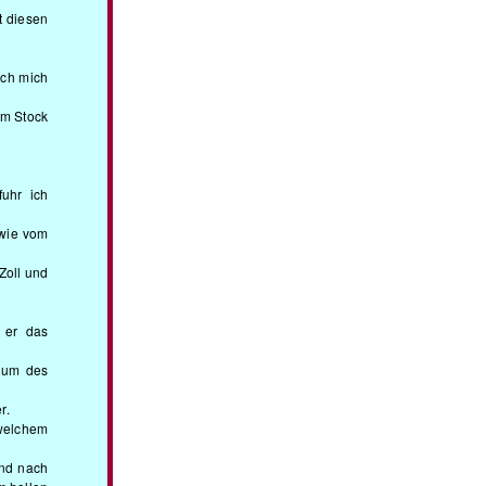
t diesen
ich mich
em Stock
fuhr ich
 wie vom
Zoll und
 er das
, um des
r.
 welchem
end nach