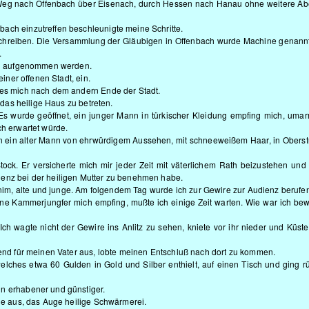
 Weg nach Offenbach über Eisenach, durch Hessen nach Hanau ohne weitere Ab
ach einzutreffen beschleunigte meine Schritte.
schreiben. Die Versammlung der Gläubigen in Offenbach wurde Machine genannt
.
und aufgenommen werden.
einer offenen Stadt, ein.
ies mich nach dem andern Ende der Stadt.
t das heilige Haus zu betreten.
 Es wurde geöffnet, ein junger Mann in türkischer Kleidung empfing mich, uma
ch erwartet würde.
 ein alter Mann von ehrwürdigem Aussehen, mit schneeweißem Haar, in Oberst
ock. Er versicherte mich mir jeder Zeit mit väterlichem Rath beizustehen und
ienz bei der heiligen Mutter zu benehmen habe.
m, alte und junge. Am folgendem Tag wurde ich zur Gewire zur Audienz berufen
ne Kammerjungfer mich empfing, mußte ich einige Zeit warten. Wie war ich be
 Ich wagte nicht der Gewire ins Anlitz zu sehen, kniete vor ihr nieder und Küste
bend für meinen Vater aus, lobte meinen Entschluß nach dort zu kommen.
elches etwa 60 Gulden in Gold und Silber enthielt, auf einen Tisch und ging r
n erhabener und günstiger.
lde aus, das Auge heilige Schwärmerei.