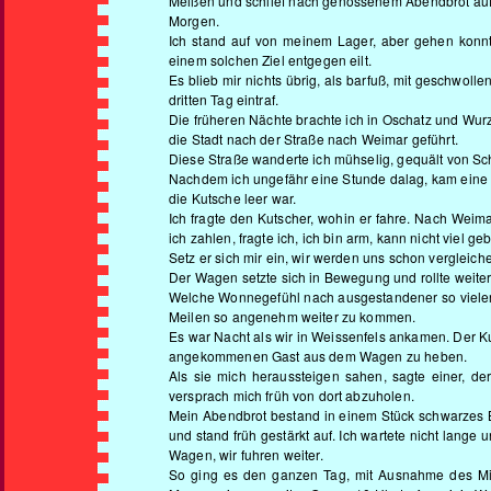
Meißen und schlief nach genossenem Abendbrot auf 
Morgen.
Ich stand auf von meinem Lager, aber gehen konnte
einem solchen Ziel entgegen eilt.
Es blieb mir nichts übrig, als barfuß, mit geschwol
dritten Tag eintraf.
Die früheren Nächte brachte ich in Oschatz und Wur
die Stadt nach der Straße nach Weimar geführt.
Diese Straße wanderte ich mühselig, gequält von Sc
Nachdem ich ungefähr eine Stunde dalag, kam eine K
die Kutsche leer war.
Ich fragte den Kutscher, wohin er fahre. Nach Weima
ich zahlen, fragte ich, ich bin arm, kann nicht viel ge
Setz er sich mir ein, wir werden uns schon vergleich
Der Wagen setzte sich in Bewegung und rollte weiter
Welche Wonnegefühl nach ausgestandener so viele
Meilen so angenehm weiter zu kommen.
Es war Nacht als wir in Weissenfels ankamen. Der Ku
angekommenen Gast aus dem Wagen zu heben.
Als sie mich heraussteigen sahen, sagte einer, de
versprach mich früh von dort abzuholen.
Mein Abendbrot bestand in einem Stück schwarzes Br
und stand früh gestärkt auf. Ich wartete nicht lan
Wagen, wir fuhren weiter.
So ging es den ganzen Tag, mit Ausnahme des Mit