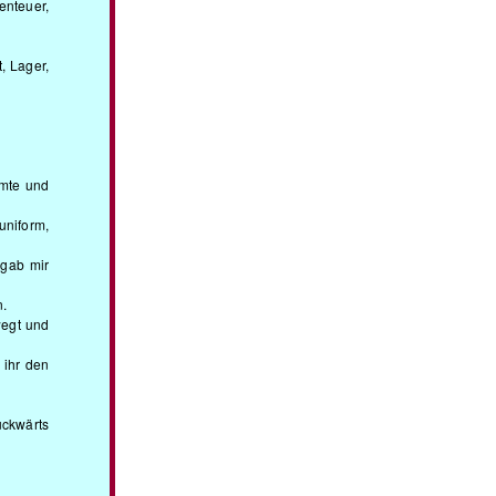
enteuer,
, Lager,
rmte und
uniform,
 gab mir
.
wegt und
 ihr den
ückwärts