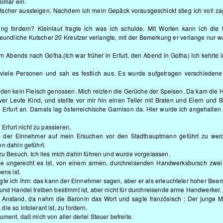
eimar ein.
Kutscher aussteigen. Nachdem ich mein Gepäck vorausgeschickt stieg ich voll z
g fordern? Kleinlaut fragte ich was ich schulde. Mit Worten kann ich die 
ndliche Kutscher 20 Kreutzer verlangte, mit der Bemerkung er verlange nur wa
 Abends nach Gotha.(Ich war früher in Erfurt, den Abend in Gotha) Ich kehrte 
viele Personen und sah es festlich aus. Es wurde aufgetragen verschiedene
resden kein Fleisch genossen. Mich reizten die Gerüche der Speisen. Da kam die 
ver Leute Kind, und stellte vor mir hin einen Teller mit Braten und Eiern und B
furt an. Damals lag österreichische Garnison da. Hier wurde ich angehalten 
 Erfurt nicht zu passieren.
der Einnehmer auf mein Ersuchen vor den Stadthauptmann geführt zu werd
n dahin geführt.
zu Besuch. Ich lies mich dahin führen und wurde vorgelassen.
, wie ungerecht es ist, von einem armen, durchreisenden Handwerksbursch zwe
ens ist.
gte ich ihm: das kann der Einnehmer sagen, aber er als erleuchteter hoher Beam
und Handel treiben bestimmt ist, aber nicht für durchreisende arme Handwerker.
nstand, da nahm die Baronin das Wort und sagte französisch : Der junge 
e so intolerant ist, zu fordern.
ment, daß mich von aller derlei Steuer befreite.