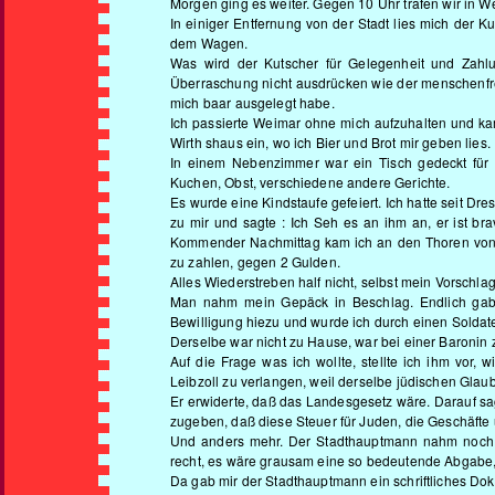
Morgen ging es weiter. Gegen 10 Uhr trafen wir in W
In einiger Entfernung von der Stadt lies mich der 
dem Wagen.
Was wird der Kutscher für Gelegenheit und Zahlun
Überraschung nicht ausdrücken wie der menschenfreu
mich baar ausgelegt habe.
Ich passierte Weimar ohne mich aufzuhalten und kam
Wirth shaus ein, wo ich Bier und Brot mir geben lies.
In einem Nebenzimmer war ein Tisch gedeckt für 
Kuchen, Obst, verschiedene andere Gerichte.
Es wurde eine Kindstaufe gefeiert. Ich hatte seit D
zu mir und sagte : Ich Seh es an ihm an, er ist bra
Kommender Nachmittag kam ich an den Thoren von Er
zu zahlen, gegen 2 Gulden.
Alles Wiederstreben half nicht, selbst mein Vorschlag
Man nahm mein Gepäck in Beschlag. Endlich gab 
Bewilligung hiezu und wurde ich durch einen Soldate
Derselbe war nicht zu Hause, war bei einer Baronin 
Auf die Frage was ich wollte, stellte ich ihm vor
Leibzoll zu verlangen, weil derselbe jüdischen Glaub
Er erwiderte, daß das Landesgesetz wäre. Darauf sa
zugeben, daß diese Steuer für Juden, die Geschäfte 
Und anders mehr. Der Stadthauptmann nahm noch A
recht, es wäre grausam eine so bedeutende Abgabe, di
Da gab mir der Stadthauptmann ein schriftliches Doku