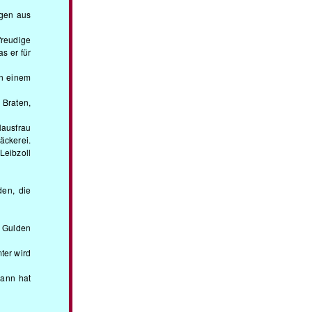
agen aus
freudige
s er für
in einem
 Braten,
Hausfrau
äckerei.
Leibzoll
en, die
i Gulden
ter wird
Mann hat