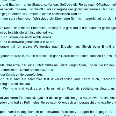
 und that ich hier im Glaubenseifer das Gelübde die Reise nach Offenbach mi
er betteln müssen, und die 60 fl. als Opfergabe der göttlichen Herrin zu bringen.
am gegen Abend in Fürstenau, einem sächsischen Dorf an.
der sehr räumlichen Wirtsstube ein Strohlager für mich hergerichtet, auf dem 
ein Mann, dem meine Phantasie Riesengroße gab, trat in die Stube mit gewaltig
so fort, bis die Wirthsstube voll war.
 17 Jahren, der noch nichts erlebt.
er und Brandwein genossen, die Stube.
gen trat ich meine Weiterreise nach Dresden an. Gleich beim Eintritt er
 geboren zu sein, mußte man fast in ganz Deutschland einen solchen Leibzoll,
 Mauthbeamte, daß eine Schlafmütze neu wäre, ungetragen, und mußte ich den 
 Beides meine kleine Kasse aufzährte.
 der Unsrigen dort empfohlen.
ehr taub und ein Stammler fast unverständlich und nahm mich, nachdem
lag freundlichst auf.
n Wohnung und Kost, verschaffte mir einen Pass als sächsischer Unterthan
ied von Herrn Eibenschütz gab mir dieser gemütliche gute Mann zwei Reichsthale
resden und trat zu Fuß meine Reise nach Offenbach an, berauscht und exaltiert,
gend kam ich, obgleich ich ein schweres Felleisen zu tragen hatte, gegen Ab