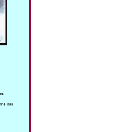
nn.
hrte das