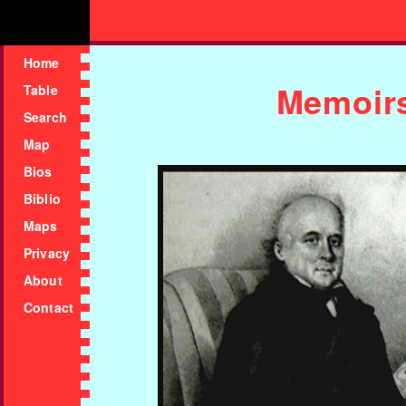
Home
Memoir
Table
Search
Map
Bios
Biblio
Maps
Privacy
About
Contact