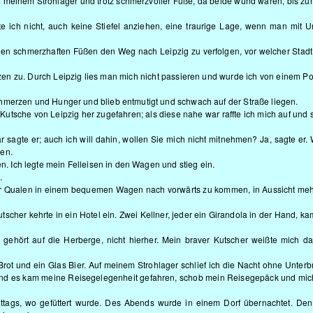
meinem Strohlager und trotz schmerzvoller Füße, da beide wund waren, bis zu
 ich nicht, auch keine Stiefel anziehen, eine traurige Lage, wenn man mit 
lenen schmerzhaften Füßen den Weg nach Leipzig zu verfolgen, vor welcher Stadt
zen zu. Durch Leipzig lies man mich nicht passieren und wurde ich von einem Po
hmerzen und Hunger und blieb entmutigt und schwach auf der Straße liegen.
utsche von Leipzig her zugefahren; als diese nahe war raffte ich mich auf und 
r sagte er; auch ich will dahin, wollen Sie mich nicht mitnehmen? Ja, sagte er. 
ben.
en. Ich legte mein Felleisen in den Wagen und stieg ein.
.
r Qualen in einem bequemen Wagen nach vorwärts zu kommen, in Aussicht meh
tscher kehrte in ein Hotel ein. Zwei Kellner, jeder ein Girandola in der Hand, k
r gehört auf die Herberge, nicht hierher. Mein braver Kutscher weißte mich d
ot und ein Glas Bier. Auf meinem Strohlager schlief ich die Nacht ohne Unter
ge und es kam meine Reisegelegenheit gefahren, schob mein Reisegepäck und mic
tags, wo gefüttert wurde. Des Abends wurde in einem Dorf übernachtet. De